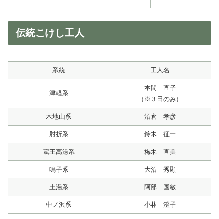
伝統こけし工人
系統
工人名
本間 直子
津軽系
（※３日のみ）
木地山系
沼倉 孝彦
肘折系
鈴木 征一
蔵王高湯系
梅木 直美
鳴子系
大沼 秀顯
土湯系
阿部 国敏
中ノ沢系
小林 澄子