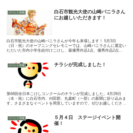
白石市観光大使の山崎バニラさん
イベント情報
にお越しいただきます！
白石市観光大使の山崎バニラさんが今年も来場します！ 5月3日
（日・祝）のオープニングセレモニーでは、山崎バニラさんに選定い
ただいた市内小学生絵付けこけし、最優秀作品1点、優秀作品2点に
「山崎バニラ賞」を授与いたします。 ※市内小学生および姉...
チラシが完成しました！
イベント情報
第68回全日本こけしコンクールのチラシが完成しました。4月29日
（水・祝）に白石市内、刈田郡、丸森町（一部）の新聞に折り込みま
す。さまざまなイベントを用意していますので、ぜひお越しくださ
い！
５月４日 ステージイベント開
イベント情報
催！